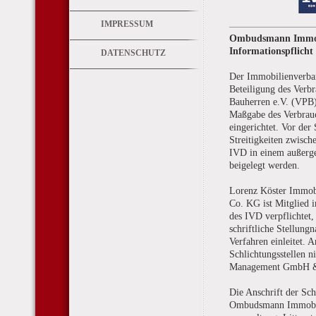
IMPRESSUM
Ombudsmann Immob
Informationspflich
DATENSCHUTZ
Der Immobilienverba
Beteiligung des Verb
Bauherren e.V. (VPB) 
Maßgabe des Verbrauc
eingerichtet. Vor der 
Streitigkeiten zwisch
IVD in einem außerge
beigelegt werden.
Lorenz Köster Immo
Co. KG ist Mitglied 
des IVD verpflichtet
schriftliche Stellun
Verfahren einleitet. 
Schlichtungsstellen 
Management GmbH & C
Die Anschrift der Sch
Ombudsmann Immobi